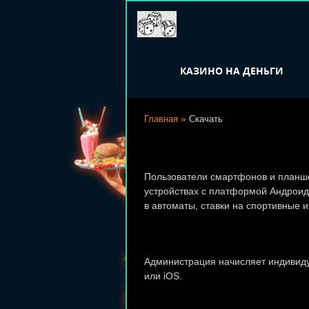
КАЗИНО НА ДЕНЬГИ
»
Главная
Скачать
Пользователи смартфонов и планше
устройствах с платформой Андроид 
в автоматы, ставки на спортивные 
Администрация начисляет индивиду
или iOS.