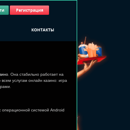
ти
Регистрация
КОНТАКТЫ
зино
. Она стабильно работает на
 всем услугам онлайн казино: игра
ерами.
с операционной системой Android