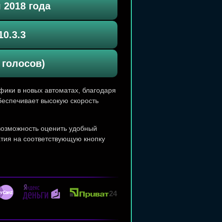
 2018 года
10.3.3
5 голосов)
фики в новых автоматах, благодаря
еспечивает высокую скорость
 возможность оценить удобный
тия на соответствующую кнопку